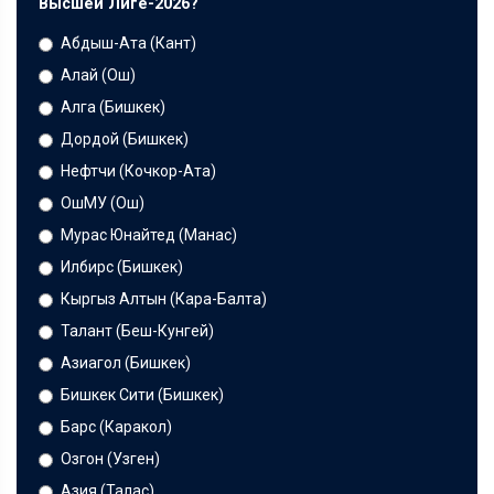
Высшей Лиге-2026?
Абдыш-Ата (Кант)
Алай (Ош)
Алга (Бишкек)
Дордой (Бишкек)
Нефтчи (Кочкор-Ата)
ОшМУ (Ош)
Мурас Юнайтед (Манас)
Илбирс (Бишкек)
Кыргыз Алтын (Кара-Балта)
Талант (Беш-Кунгей)
Азиагол (Бишкек)
Бишкек Сити (Бишкек)
Барс (Каракол)
Озгон (Узген)
Азия (Талас)