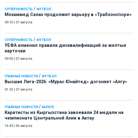
/
СУПЕРНОВОСТЬ
ФУТБОЛ
Мохаммед Салах продолжит карьеру в «Трабзонспоре»
09:10
|
07 августа
/
СУПЕРНОВОСТЬ
ФУТБОЛ
УЕФА изменил правила дисквалификаций за желтые
карточки
09:05
|
07 августа
/
ГЛАВНЫЕ НОВОСТИ
ФУТБОЛ
Высшая Лига-2026: «Мурас Юнайтед» догоняет «Алгу»
01:25
|
07 августа
/
ГЛАВНЫЕ НОВОСТИ
КАРАТЕ
Каратисты из Кыргызстана завоевали 24 медали на
чемпионате Центральной Азии в Актау
16:43
|
06 августа