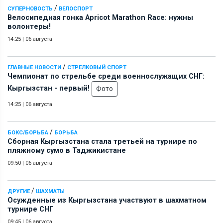
/
СУПЕРНОВОСТЬ
ВЕЛОСПОРТ
Велосипедная гонка Apricot Marathon Race: нужны
волонтеры!
14:25
|
06 августа
/
ГЛАВНЫЕ НОВОСТИ
СТРЕЛКОВЫЙ СПОРТ
Чемпионат по стрельбе среди военнослужащих СНГ:
Кыргызстан - первый!
Фото
14:25
|
06 августа
/
БОКС/БОРЬБА
БОРЬБА
Сборная Кыргызстана стала третьей на турнире по
пляжному сумо в Таджикистане
09:50
|
06 августа
/
ДРУГИЕ
ШАХМАТЫ
Осужденные из Кыргызстана участвуют в шахматном
турнире СНГ
09:45
|
06 августа