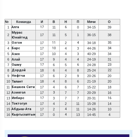
№
Команда
И
В
Н
П
Мячи
О
Алга
17
6
1
11
0
34-15
39
Мурас
2
17
11
5
1
36-15
38
Юнайтед
Озгон
11
4
35
3
17
2
34-18
Барс
10
34
4
17
4
3
44-26
5
Азия
17
10
4
3
40-29
34
6
Алай
17
9
4
4
24-19
31
Ошму
17
6
23
7
6
5
24-28
Дордой
22
8
18
6
4
8
25-24
Нефтчи
9
17
6
2
9
20-26
20
10
Талант
18
4
8
6
21-19
20
Бишкек Сити
11
17
4
6
7
15-22
18
Азиягол
3
12
17
7
7
20-29
16
Илбирс
17
16
13
3
7
7
20-31
Токтогул
14
17
4
2
11
15-28
14
Абдыш-Ата
4
15
17
2
11
14-26
10
Кыргызалтын
4
16
17
0
13
14-45
4