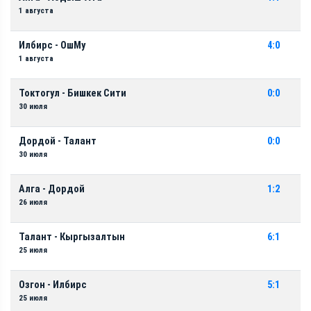
1 августа
Илбирс - ОшМу
4:0
1 августа
Токтогул - Бишкек Сити
0:0
30 июля
Дордой - Талант
0:0
30 июля
Алга - Дордой
1:2
26 июля
Талант - Кыргызалтын
6:1
25 июля
Озгон - Илбирс
5:1
25 июля