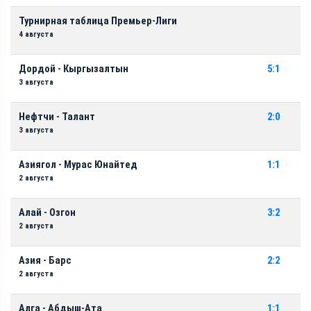
Турнирная таблица Премьер-Лиги
4 августа
Дордой - Кыргызалтын
5:1
3 августа
Нефтчи - Талант
2:0
3 августа
Азиягол - Мурас Юнайтед
1:1
2 августа
Алай - Озгон
3:2
2 августа
Азия - Барс
2:2
2 августа
Алга - Абдыш-Ата
1:1