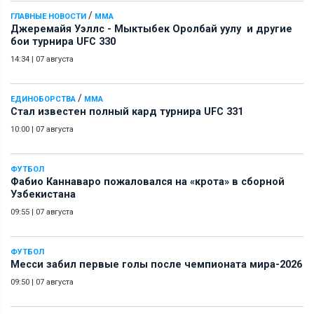
/
ГЛАВНЫЕ НОВОСТИ
ММА
Джеремайя Уэллс - Мыктыбек Оролбай уулу и другие
бои турнира UFC 330
14:34
|
07 августа
/
ЕДИНОБОРСТВА
ММА
Стал известен полный кард турнира UFC 331
10:00
|
07 августа
ФУТБОЛ
Фабио Каннаваро пожаловался на «крота» в сборной
Узбекистана
09:55
|
07 августа
ФУТБОЛ
Месси забил первые голы после чемпионата мира-2026
09:50
|
07 августа