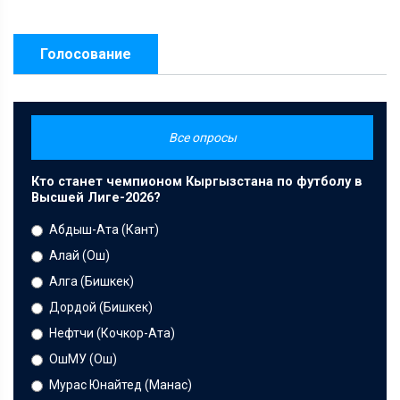
Голосование
Все опросы
Кто станет чемпионом Кыргызстана по футболу в
Высшей Лиге-2026?
Абдыш-Ата (Кант)
Алай (Ош)
Алга (Бишкек)
Дордой (Бишкек)
Нефтчи (Кочкор-Ата)
ОшМУ (Ош)
Мурас Юнайтед (Манас)