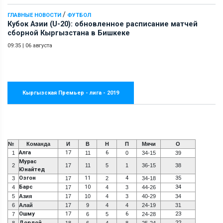
/
ГЛАВНЫЕ НОВОСТИ
ФУТБОЛ
Кубок Азии (U-20): обновленное расписание матчей
сборной Кыргызстана в Бишкеке
09:35
|
06 августа
Кыргызская Премьер - лига - 2019
№
Команда
И
В
Н
П
Мячи
О
Алга
17
6
1
11
0
34-15
39
Мурас
2
17
11
5
1
36-15
38
Юнайтед
Озгон
11
4
35
3
17
2
34-18
Барс
10
34
4
17
4
3
44-26
5
Азия
17
10
4
3
40-29
34
6
Алай
17
9
4
4
24-19
31
Ошму
17
6
23
7
6
5
24-28
Дордой
22
8
18
6
4
8
25-24