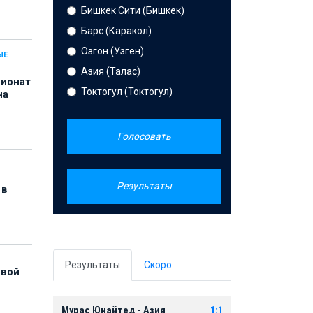
Бишкек Сити (Бишкек)
Барс (Каракол)
Озгон (Узген)
ЫЕ
Азия (Талас)
пионат
Токтогул (Токтогул)
на
Голосовать
Результаты
 в
Результаты
Скоро
рвой
Мурас Юнайтед - Азия
1:1