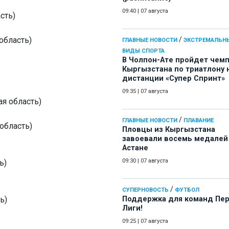
09:40
|
07 августа
сть)
область)
/
ГЛАВНЫЕ НОВОСТИ
ЭКСТРЕМАЛЬН
ВИДЫ СПОРТА
В Чолпон-Ате пройдет чем
Кыргызстана по триатлону 
дистанции «Супер Спринт»
09:35
|
07 августа
я область)
/
ГЛАВНЫЕ НОВОСТИ
ПЛАВАНИЕ
область)
Пловцы из Кыргызстана
завоевали восемь медалей
Астане
09:30
|
07 августа
ь)
/
СУПЕРНОВОСТЬ
ФУТБОЛ
ь)
Поддержка для команд Пе
Лиги!
09:25
|
07 августа