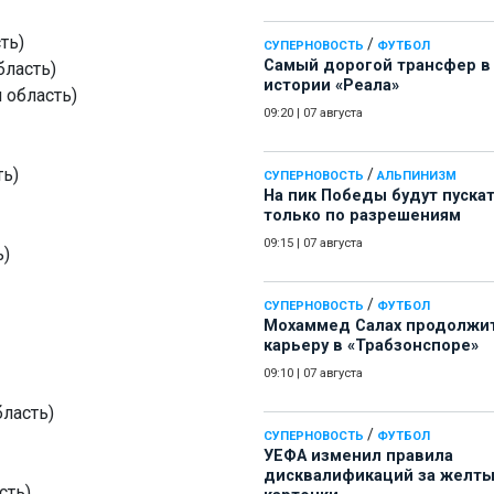
ть)
/
СУПЕРНОВОСТЬ
ФУТБОЛ
Самый дорогой трансфер в
бласть)
истории «Реала»
 область)
09:20
|
07 августа
ть)
/
СУПЕРНОВОСТЬ
АЛЬПИНИЗМ
На пик Победы будут пуска
только по разрешениям
09:15
|
07 августа
ь)
/
СУПЕРНОВОСТЬ
ФУТБОЛ
Мохаммед Салах продолжи
карьеру в «Трабзонспоре»
09:10
|
07 августа
ласть)
/
СУПЕРНОВОСТЬ
ФУТБОЛ
УЕФА изменил правила
дисквалификаций за желт
сть)