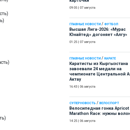
карточки
09:05
|
07 августа
сть)
ь)
/
ГЛАВНЫЕ НОВОСТИ
ФУТБОЛ
Высшая Лига-2026: «Мурас
Юнайтед» догоняет «Алгу»
01:25
|
07 августа
/
ГЛАВНЫЕ НОВОСТИ
КАРАТЕ
сть)
Каратисты из Кыргызстана
завоевали 24 медали на
чемпионате Центральной А
Актау
16:43
|
06 августа
/
СУПЕРНОВОСТЬ
ВЕЛОСПОРТ
Велосипедная гонка Apricot
Marathon Race: нужны воло
ть)
14:25
|
06 августа