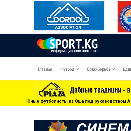
Главная
Футбол
Бокс/борьба
Еди
листы из Оша под руководством Азамата Байматова участв