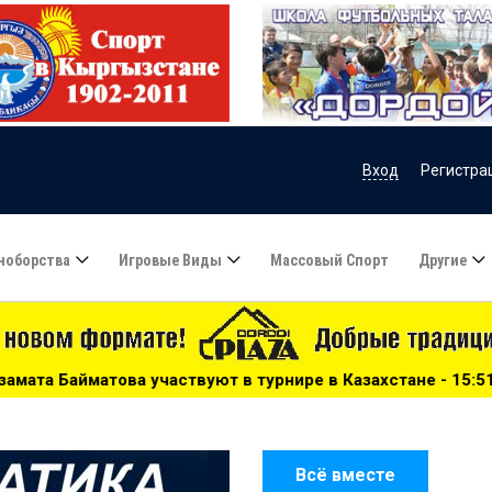
Вход
Регистра
ноборства
Игровые Виды
Массовый Спорт
Другие
уют в турнире в Казахстане - 15:51
***
Сборную Казахс
Всё вместе