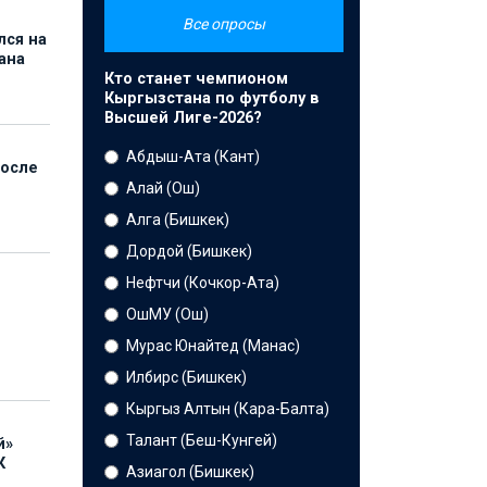
Все опросы
лся на
ана
Кто станет чемпионом
Кыргызстана по футболу в
Высшей Лиге-2026?
Абдыш-Ата (Кант)
после
Алай (Ош)
Алга (Бишкек)
Дордой (Бишкек)
Нефтчи (Кочкор-Ата)
ОшМУ (Ош)
Мурас Юнайтед (Манас)
Илбирс (Бишкек)
Кыргыз Алтын (Кара-Балта)
Талант (Беш-Кунгей)
й»
К
Азиагол (Бишкек)