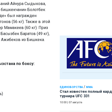
ваний Айнура Сыдыкова,
 бишкекчанин Болотбек
беде» был награжден
онов (56 кг). Также в этой
 Мамакеев (60 кг). Приз
Басызбек Баратов (49 кг),
л Ажибеков из Бишкека.
зстана по боксу:
/
ЕДИНОБОРСТВА
ММА
Стал известен полный кард
ь)
турнира UFC 331
10:00
|
07 августа