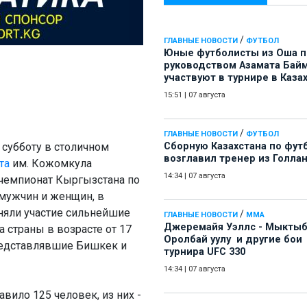
/
ГЛАВНЫЕ НОВОСТИ
ФУТБОЛ
Юные футболисты из Оша 
руководством Азамата Бай
участвуют в турнире в Каза
15:51
|
07 августа
/
ГЛАВНЫЕ НОВОСТИ
ФУТБОЛ
субботу в столичном
Сборную Казахстана по фут
возглавил тренер из Голла
та
им. Кожомкула
14:34
|
07 августа
чемпионат Кыргызстана по
 мужчин и женщин, в
няли участие сильнейшие
/
ГЛАВНЫЕ НОВОСТИ
ММА
Джеремайя Уэллс - Мыкты
а страны в возрасте от 17
Оролбай уулу и другие бои
представлявшие Бишкек и
турнира UFC 330
14:34
|
07 августа
вило 125 человек, из них -