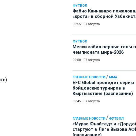
ФУТБОЛ
Фабио Каннаваро пожалова
«крота» в сборной Узбекист
09:55
|
07 августа
ФУТБОЛ
Месси забил первые голы 
чемпионата мира-2026
09:50
|
07 августа
/
ГЛАВНЫЕ НОВОСТИ
ММА
ть)
EFC Global проведет серию
бойцовских турниров в
Кыргызстане (расписание)
09:45
|
07 августа
/
ГЛАВНЫЕ НОВОСТИ
ФУТБОЛ
«Мурас Юнайтед» и «Дордо
стартуют в Лиге Вызова АФ
(расписание)