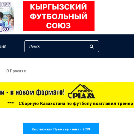
ция
О Проекте
тана по футболу возглавил тренер из Голландии - 14:34
Кыргызская Премьер - лига - 2019