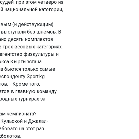
удей, при этом четверо из
ей национальной категории,
новым (и действующим)
 выступали без шлемов. В
ано десять комплектов
 трех весовых категориях.
агентство физкультуры и
бокса Кыргызстана.
на бьются только самые
спонденту Sport.kg
в. - Кроме того,
датов в главную команду
родных турнирах за
гам чемпионата?
-Кульской и Джалал-
абовато на этот раз
кболотов.