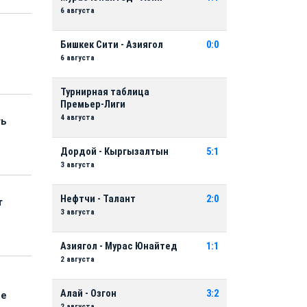
6 августа
Бишкек Сити - Азиягол
0:0
6 августа
Турнирная таблица
Премьер-Лиги
4 августа
ть
Дордой - Кыргызалтын
5:1
3 августа
Нефтчи - Талант
2:0
т
3 августа
Азиягол - Мурас Юнайтед
1:1
2 августа
Алай - Озгон
3:2
ые
2 августа