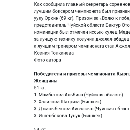
Как сообщила главный секретарь соревно
лучшим боксером чемпионата был признан
уулу Эркин (69 кг). Призом за «Волю к по
представитель Чуйской области Бектур Отог
номинации был отмечен иссык-кулец Медер
за лучшую технику получил джалал-абадец 
а лучшим тренером чемпионата стал Акжо
Ксения Толканева
Фото автора
Победители и призеры чемпионата Кыргы
Женщины
51 кг:
1. Мамбетова Альбина (Чуйская область)
2. Халилова Шахриза (Бишкек)
3. Джаныбекова Айсалкын (Чуйская област
3. Ишенбекова Тунук (Бишкек)
54 кг: