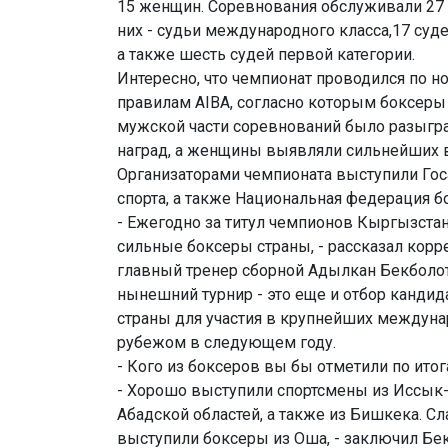
15 женщин. Соревнования обслуживали 27 с
них - судьи международного класса,17 суд
а также шесть судей первой категории.
Интересно, что чемпионат проводился по 
правилам AIBA, согласно которым боксеры
мужской части соревнований было разыгр
наград, а женщины выявляли сильнейших в
Организаторами чемпионата выступили Гос
спорта, а также Национальная федерация 
- Ежегодно за титул чемпионов Кыргызста
сильные боксеры страны, - рассказал корре
главный тренер сборной Адылкан Бекболото
нынешний турнир - это еще и отбор канди
страны для участия в крупнейших междуна
рубежом в следующем году.
- Кого из боксеров вы бы отметили по ито
- Хорошо выступили спортсмены из Иссык
Абадской областей, а также из Бишкека. Сл
выступили боксеры из Оша, - заключил Бе