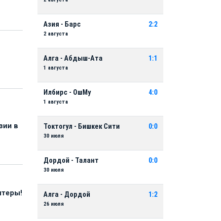
Азия - Барс
2:2
2 августа
Алга - Абдыш-Ата
1:1
1 августа
Илбирс - ОшМу
4:0
1 августа
зии в
Токтогул - Бишкек Сити
0:0
30 июля
Дордой - Талант
0:0
30 июля
нтеры!
Алга - Дордой
1:2
26 июля