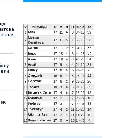
под
№
Команда
И
В
Н
П
Мячи
О
матова
Алга
17
6
1
11
0
34-15
39
хстане
Мурас
2
17
11
5
1
36-15
38
Юнайтед
Озгон
11
4
35
3
17
2
34-18
Барс
10
34
4
17
4
3
44-26
5
Азия
17
10
4
3
40-29
34
6
Алай
17
9
4
4
24-19
31
болу
Ошму
17
6
23
7
6
5
24-28
ндии
Дордой
22
8
18
6
4
8
25-24
Нефтчи
9
17
6
2
9
20-26
20
10
Талант
18
4
8
6
21-19
20
Бишкек Сити
11
17
4
6
7
15-22
18
Азиягол
3
12
17
7
7
20-29
16
бек
Илбирс
17
16
13
3
7
7
20-31
Токтогул
14
17
4
2
11
15-28
14
Абдыш-Ата
4
15
17
2
11
14-26
10
Кыргызалтын
4
16
17
0
13
14-45
4