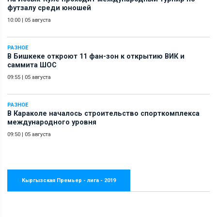
футзалу среди юношей
10:00
|
05 августа
РАЗНОЕ
В Бишкеке откроют 11 фан-зон к открытию ВИК и
саммита ШОС
09:55
|
05 августа
РАЗНОЕ
В Караколе началось строительство спорткомплекса
международного уровня
09:50
|
05 августа
Кыргызская Премьер - лига - 2019