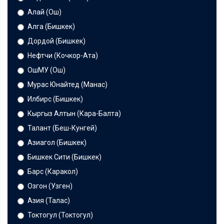
Алай (Ош)
Алга (Бишкек)
Дордой (Бишкек)
Нефтчи (Кочкор-Ата)
ОшМУ (Ош)
Мурас Юнайтед (Манас)
Илбирс (Бишкек)
Кыргыз Алтын (Кара-Балта)
Талант (Беш-Кунгей)
Азиагол (Бишкек)
Бишкек Сити (Бишкек)
Барс (Каракол)
Озгон (Узген)
Азия (Талас)
Токтогул (Токтогул)