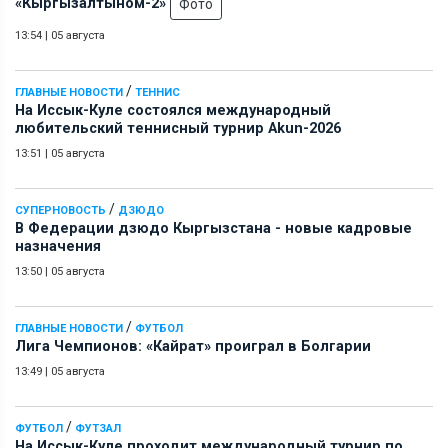
«Кыргызалтыном-2»
Фото
13:54
|
05 августа
/
ГЛАВНЫЕ НОВОСТИ
ТЕННИС
На Иссык-Куле состоялся международный
любительский теннисный турнир Akun-2026
13:51
|
05 августа
/
СУПЕРНОВОСТЬ
ДЗЮДО
В Федерации дзюдо Кыргызстана - новые кадровые
назначения
13:50
|
05 августа
/
ГЛАВНЫЕ НОВОСТИ
ФУТБОЛ
Лига Чемпионов: «Кайрат» проиграл в Болгарии
13:49
|
05 августа
/
ФУТБОЛ
ФУТЗАЛ
На Иссык-Куле проходит международный турнир по