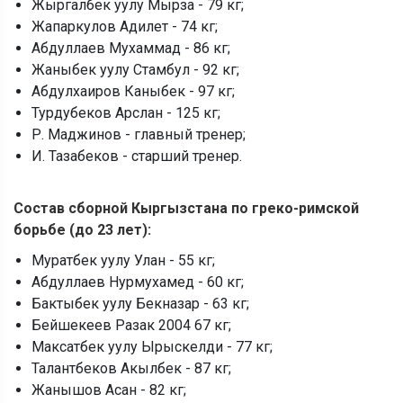
Жыргалбек уулу Мырза - 79 кг;
Жапаркулов Адилет - 74 кг;
Абдуллаев Мухаммад - 86 кг;
Жаныбек уулу Стамбул - 92 кг;
Абдулхаиров Каныбек - 97 кг;
Турдубеков Арслан - 125 кг;
Р. Маджинов - главный тренер;
И. Тазабеков - старший тренер.
Состав сборной Кыргызстана по греко-римской
борьбе (до 23 лет):
Муратбек уулу Улан - 55 кг;
Абдуллаев Нурмухамед - 60 кг;
Бактыбек уулу Бекназар - 63 кг;
Бейшекеев Разак 2004 67 кг;
Максатбек уулу Ырыскелди - 77 кг;
Талантбеков Акылбек - 87 кг;
Жанышов Асан - 82 кг;