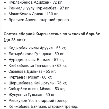
Нурланбеков Адилхан - 72 кг;
Раималы уулу Нурмамбет - 97 кг;
Манатбеков Эрлан - 130 кг;
Эралиев Арсен - старший тренер
Состав сборной Кыргызстана по женской борьбе
(до 23 лет):
Кадырбек кызы Арууке - 55 кг;
Батырбекова Гульдана - 59 кг;
Нуридин кызы Бермет - 57 кг;
Кыбалбекова Танчолпон - 62 кг;
Сазанова Дильназ - 65 кг;
Нуртаева Нурзат - 68 кг;
Шаршебаева Кайыргуль - 76 кг;
Сабырбек кызы Айжан - 53 кг;
Жусупова Гульназ - 50 кг;
Рыскулов Усен, старший тренер;
Кенжебаев Байгазы, старший тренер.