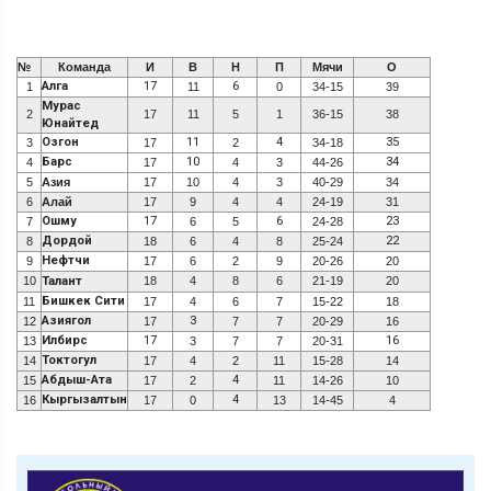
№
Команда
И
В
Н
П
Мячи
О
Алга
17
6
1
11
0
34-15
39
Мурас
2
17
11
5
1
36-15
38
Юнайтед
Озгон
11
4
35
3
17
2
34-18
Барс
10
34
4
17
4
3
44-26
5
Азия
17
10
4
3
40-29
34
6
Алай
17
9
4
4
24-19
31
Ошму
17
6
23
7
6
5
24-28
Дордой
22
8
18
6
4
8
25-24
Нефтчи
9
17
6
2
9
20-26
20
10
Талант
18
4
8
6
21-19
20
Бишкек Сити
11
17
4
6
7
15-22
18
Азиягол
3
12
17
7
7
20-29
16
Илбирс
17
16
13
3
7
7
20-31
Токтогул
14
17
4
2
11
15-28
14
Абдыш-Ата
4
15
17
2
11
14-26
10
Кыргызалтын
4
16
17
0
13
14-45
4