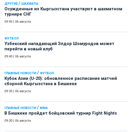
/
ДРУГИЕ
ШАХМАТЫ
Осужденные из Кыргызстана участвуют в шахматном
турнире СНГ
09:45
|
06 августа
ФУТБОЛ
Узбекский нападающий Элдор Шомуродов может
перейти в новый клуб
09:40
|
06 августа
/
ГЛАВНЫЕ НОВОСТИ
ФУТБОЛ
Кубок Азии (U-20): обновленное расписание матчей
сборной Кыргызстана в Бишкеке
09:35
|
06 августа
/
ГЛАВНЫЕ НОВОСТИ
ММА
В Бишкеке пройдет бойцовский турнир Fight Nights
09:30
|
06 августа