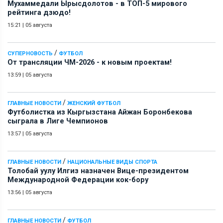
Мухаммедали Ырысдолотов - в ТОП-5 мирового
рейтинга дзюдо!
15:21
|
05 августа
/
СУПЕРНОВОСТЬ
ФУТБОЛ
От трансляции ЧМ-2026 - к новым проектам!
13:59
|
05 августа
/
ГЛАВНЫЕ НОВОСТИ
ЖЕНСКИЙ ФУТБОЛ
Футболистка из Кыргызстана Айжан Боронбекова
сыграла в Лиге Чемпионов
13:57
|
05 августа
/
ГЛАВНЫЕ НОВОСТИ
НАЦИОНАЛЬНЫЕ ВИДЫ СПОРТА
Толобай уулу Илгиз назначен Вице-президентом
Международной Федерации кок-бору
13:56
|
05 августа
/
ГЛАВНЫЕ НОВОСТИ
ФУТБОЛ