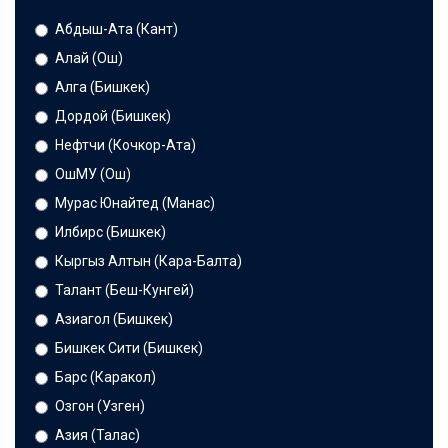
Абдыш-Ата (Кант)
Алай (Ош)
Алга (Бишкек)
Дордой (Бишкек)
Нефтчи (Кочкор-Ата)
ОшМУ (Ош)
Мурас Юнайтед (Манас)
Илбирс (Бишкек)
Кыргыз Алтын (Кара-Балта)
Талант (Беш-Кунгей)
Азиагол (Бишкек)
Бишкек Сити (Бишкек)
Барс (Каракол)
Озгон (Узген)
Азия (Талас)