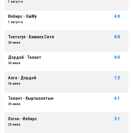
1 августа
Илбирс - ОшМу
4:0
1 августа
Токтогул - Бишкек Сити
0:0
30 июля
Дордой - Талант
0:0
30 июля
Алга - Дордой
1:2
26 июля
Талант - Кыргызалтын
6:1
25 июля
Озгон - Илбирс
5:1
25 июля