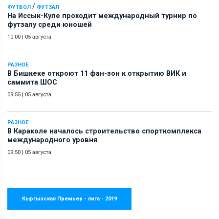
/
ФУТБОЛ
ФУТЗАЛ
На Иссык-Куле проходит международный турнир по
футзалу среди юношей
10:00
|
05 августа
РАЗНОЕ
В Бишкеке откроют 11 фан-зон к открытию ВИК и
саммита ШОС
09:55
|
05 августа
РАЗНОЕ
В Караколе началось строительство спорткомплекса
международного уровня
09:50
|
05 августа
Кыргызская Премьер - лига - 2019