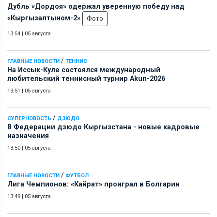
Дубль «Дордоя» одержал уверенную победу над
«Кыргызалтыном-2»
Фото
13:54
|
05 августа
/
ГЛАВНЫЕ НОВОСТИ
ТЕННИС
На Иссык-Куле состоялся международный
любительский теннисный турнир Akun-2026
13:51
|
05 августа
/
СУПЕРНОВОСТЬ
ДЗЮДО
В Федерации дзюдо Кыргызстана - новые кадровые
назначения
13:50
|
05 августа
/
ГЛАВНЫЕ НОВОСТИ
ФУТБОЛ
Лига Чемпионов: «Кайрат» проиграл в Болгарии
13:49
|
05 августа