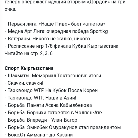
теперь опережает идущий вторым «Дордой» на три
очка.
- Первая лига. «Наше Пиво» бьет «атлетов»
- Медиа Арт Лига: очередная победа Sport.kg
- Ветераны. Никого не жалко, никого...
- Расписание игр 1/8 финала Кубка Кыргызстана
Читайте на стр. 2, 3, 6
Спорт Кыргызстана
- Шахматы. Мемориал Токтогонова: итоги
- Скачки, скачки!
- Таэквондо WTF. На Кубок Посла Кореи
- Таэквондо WTF. Наши в Азии!
- Борьба. Памяти Асана Кабылбекова
- Борьба. Борчихи готовятся в Чолпон-Ате
- Борьба. Впереди - Улан-Батор
- Борьба. Эмилбек Омуракунов стал президентом
- Бокс.От Аммана - до Казани