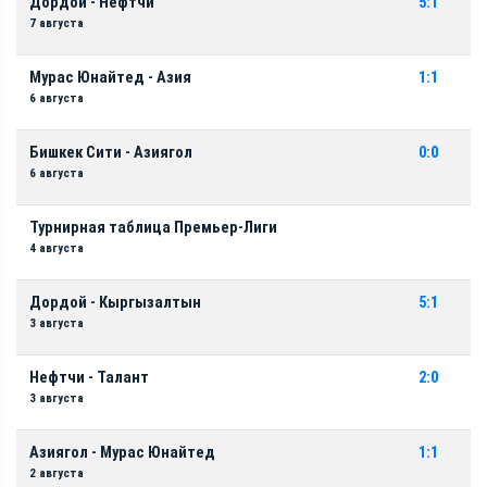
Дордой - Нефтчи
5:1
7 августа
Мурас Юнайтед - Азия
1:1
6 августа
Бишкек Сити - Азиягол
0:0
6 августа
Турнирная таблица Премьер-Лиги
4 августа
Дордой - Кыргызалтын
5:1
3 августа
Нефтчи - Талант
2:0
3 августа
Азиягол - Мурас Юнайтед
1:1
2 августа